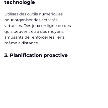
technologie
Utilisez des outils numériques 
pour organiser des activités 
virtuelles. Des jeux en ligne ou des 
quiz peuvent être des moyens 
amusants de renforcer les liens, 
même à distance.
3. Planification proactive
Prenez le temps de planifier des 
activités de cohésion dans le 
calendrier de l'entreprise. Cela 
montre que la direction valorise la 
cohésion d'équipe et encourage 
les employés à y participer.