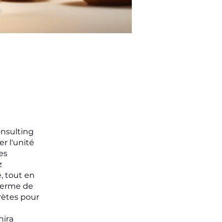
onsulting
r l'unité
es
z
, tout en
terme de
rètes pour
nira