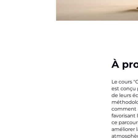
À pr
Le cours "
est conçu 
de leurs é
méthodolog
comment cu
favorisan
ce parcour
améliorer 
atmosphère