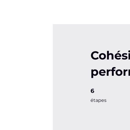
Cohési
perfo
6 étapes
6
étapes